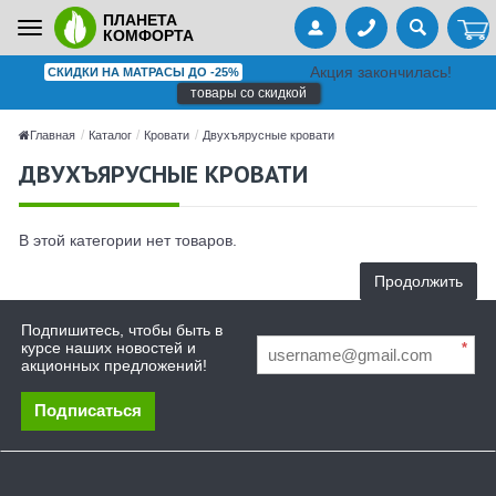
ПЛАНЕТА
Toggle
КОМФОРТА
navigation
Акция закончилась!
СКИДКИ НА МАТРАСЫ ДО -25%
товары со скидкой
Главная
Каталог
Кровати
Двухъярусные кровати
ДВУХЪЯРУСНЫЕ КРОВАТИ
В этой категории нет товаров.
Продолжить
Подпишитесь, чтобы быть в
курсе наших новостей и
*
акционных предложений!
Подписаться