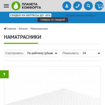
ПЛАНЕТА
Toggle
КОМФОРТА
navigation
Акция закончилась!
СКИДКИ НА МАТРАСЫ ДО -25%
товары со скидкой
Главная
Каталог
Наматрасники
НАМАТРАСНИКИ
Сортировать:
Показывать: