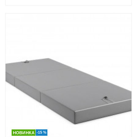
-15 %