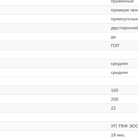
пружинный
премиум чехо
прямоугольн
двусторонни
да
ПЭТ
средняя
средняя
160
200
22
УП 'ПКФ ЭОС
18 мес