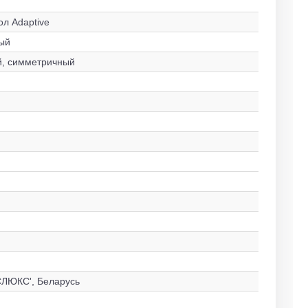
л Adaptive
ый
й, симметричный
ЛЮКС', Беларусь