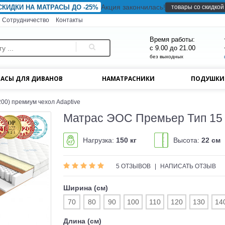
Акция закончилась!
товары со скидкой
СКИДКИ НА МАТРАСЫ ДО -25%
Сотрудничество
Контакты
Время работы:
с 9.00 до 21.00
без выходных
АСЫ ДЛЯ ДИВАНОВ
НАМАТРАСНИКИ
ПОДУШК
00) премиум чехол Adaptive
Матрас ЭОС Премьер Тип 15 
Нагрузка:
150 кг
Высота:
22 см
5 ОТЗЫВОВ
|
НАПИСАТЬ ОТЗЫВ
Ширина (см)
70
80
90
100
110
120
130
14
Длина (см)