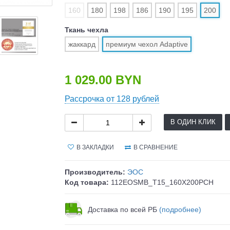
160
180
198
186
190
195
200
Ткань чехла
жаккард
премиум чехол Adaptive
1 029.00 BYN
Рассрочка от 128 рублей
В ОДИН КЛИК
В ЗАКЛАДКИ
В СРАВНЕНИЕ
Производитель:
ЭОС
Код товара:
112EOSMB_T15_160X200PCH
Доставка по всей РБ
(подробнее)