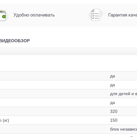
Удобно оплачивать
Гарантия кач
ВИДЕООБЗОР
да
да
для детей и 
да
320
 (кг)
150
блок незави