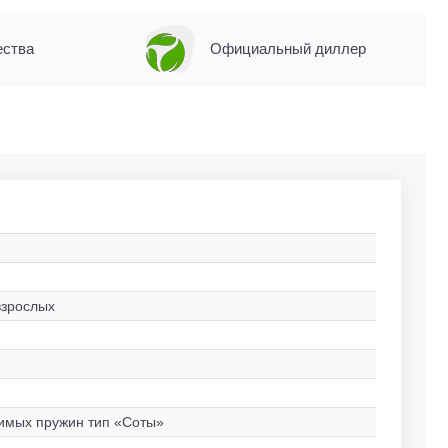
ества
Официальный диллер
взрослых
симых пружин тип «Соты»