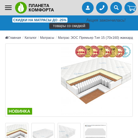
ПЛАНЕТА
Toggle
КОМФОРТА
navigation
Акция закончилась!
СКИДКИ НА МАТРАСЫ ДО -25%
товары со скидкой
Главная
Каталог
Матрасы
Матрас ЭОС Премьер Тип 15 (70x160) жаккард