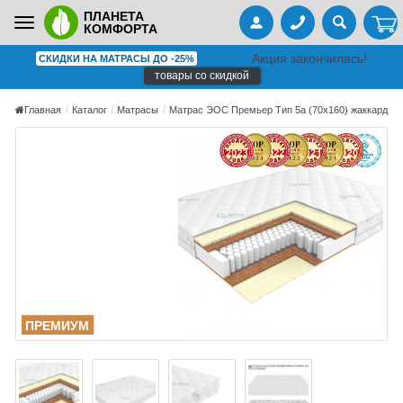
ПЛАНЕТА
Toggle
КОМФОРТА
navigation
Акция закончилась!
СКИДКИ НА МАТРАСЫ ДО -25%
товары со скидкой
Главная
Каталог
Матрасы
Матрас ЭОС Премьер Тип 5а (70x160) жаккард